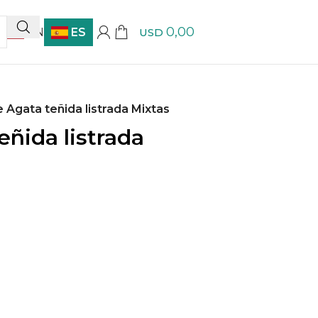
0,00
EN
ES
USD
 Agata teñida listrada Mixtas
ñida listrada