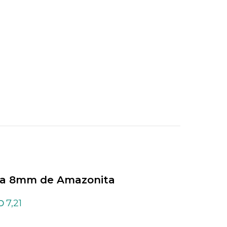
ra 8mm de Amazonita
Tira 8mm de Apat
x
7,21
14,42
D
USD