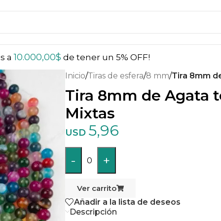
10.000,00
$
ás a
de tener un 5% OFF!
Inicio
/
Tiras de esfera
/
8 mm
/
Tira 8mm de
Tira 8mm de Agata te
Mixtas
5,96
USD
-
+
0
Ver carrito
Añadir a la lista de deseos
Descripción