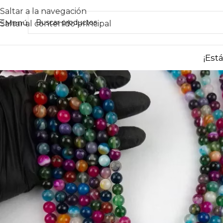
Saltar a la navegación
Menú
Saltar al contenido principal
¡Est