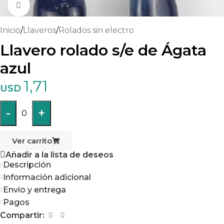
Haga clic para ampliar
Inicio
/
Llaveros
/
Rolados sin electro
Llavero rolado s/e de Ágata
azul
1,71
USD
-
+
0
Ver carrito
Añadir a la lista de deseos
Descripción
Información adicional
Envío y entrega
Pagos
Compartir: