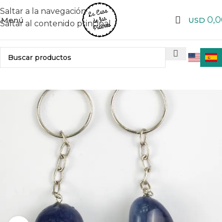
Saltar a la navegación
0,0
Menú
USD
Saltar al contenido principal