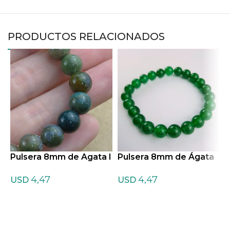
PRODUCTOS RELACIONADOS
Pulsera 8mm de Agata I
Pulsera 8mm de Ágata
P
ndiana
verde
t
4,47
4,47
USD
USD