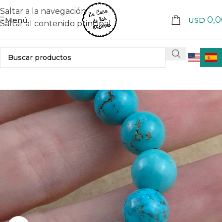
Saltar a la navegación
0,0
Menú
USD
Saltar al contenido principal