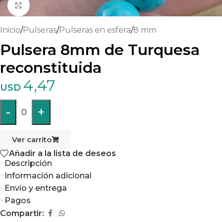
Haga clic para ampliar
Inicio
/
Pulseras
/
Pulseras en esfera
/
8 mm
Pulsera 8mm de Turquesa
reconstituida
4,47
USD
-
+
0
Ver carrito
Añadir a la lista de deseos
Descripción
Información adicional
Envío y entrega
Pagos
Compartir: