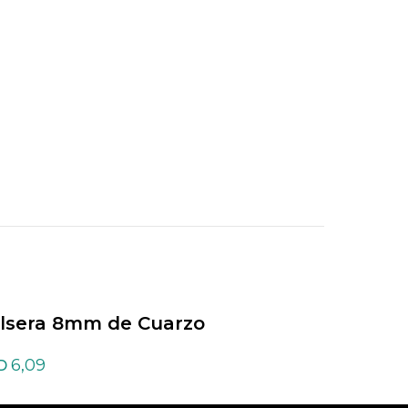
lsera 8mm de Cuarzo
Pulsera 8mm de Fl
istal
6,09
5,22
D
USD