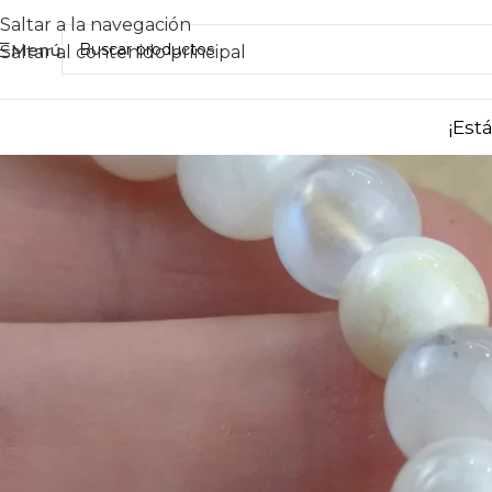
Saltar a la navegación
Menú
Saltar al contenido principal
¡Est