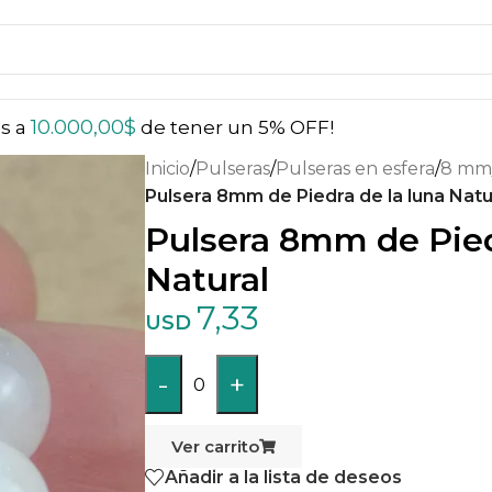
10.000,00
$
ás a
de tener un 5% OFF!
Inicio
/
Pulseras
/
Pulseras en esfera
/
8 mm
Pulsera 8mm de Piedra de la luna Natu
Pulsera 8mm de Pied
Natural
7,33
USD
-
+
0
Ver carrito
Añadir a la lista de deseos