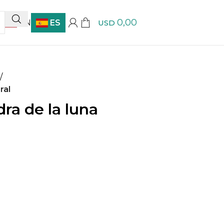
0,00
EN
ES
USD
/
ral
ra de la luna