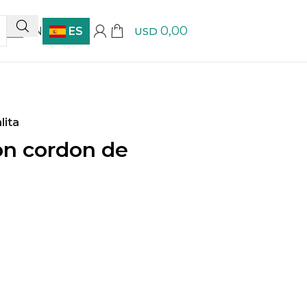
0,00
EN
ES
USD
lita
con cordon de