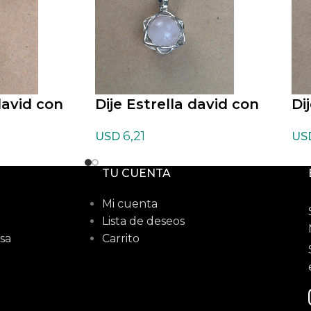
david con
Dije Estrella david con
Di
rzo Cristal
cordon de Cuarzo rosa
co
6,21
USD
US
TU CUENTA
Mi cuenta
Lista de deseos
sa
Carrito