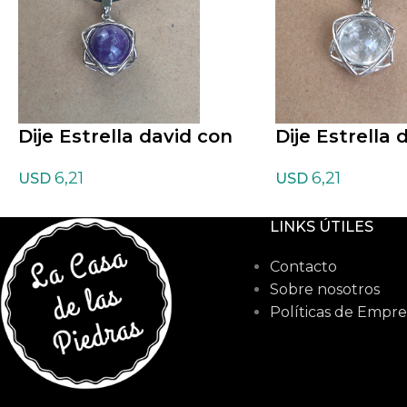
Dije Estrella david con
Dije Estrella 
cordon de Amatista
cordon de Cua
6,21
6,21
USD
USD
LINKS ÚTILES
Contacto
Sobre nosotros
Políticas de Empre