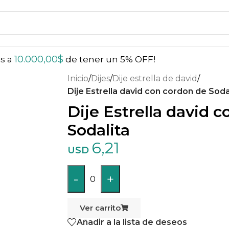
10.000,00
$
ás a
de tener un 5% OFF!
Inicio
/
Dijes
/
Dije estrella de david
/
Dije Estrella david con cordon de Soda
Dije Estrella david 
Sodalita
6,21
USD
-
+
0
Ver carrito
Añadir a la lista de deseos