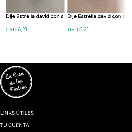
Dije Estrella david con c
Dije Estrella david con c
ordon de Amatista
ordon de Cuarzo Cristal
6,21
6,21
USD
USD
LINKS ÚTILES
TU CUENTA