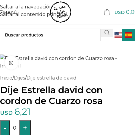
Saltar a la navegación
0,0
Menú
USD
Saltar al contenido principal
Haga clic para ampliar
Inicio
/
Dijes
/
Dije estrella de david
Dije Estrella david con
cordon de Cuarzo rosa
6,21
USD
-
+
0