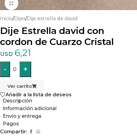
Haga clic para ampliar
Inicio
/
Dijes
/
Dije estrella de david
Dije Estrella david con
cordon de Cuarzo Cristal
6,21
USD
-
+
0
Ver carrito
Añadir a la lista de deseos
Descripción
Información adicional
Envío y entrega
Pagos
Compartir: