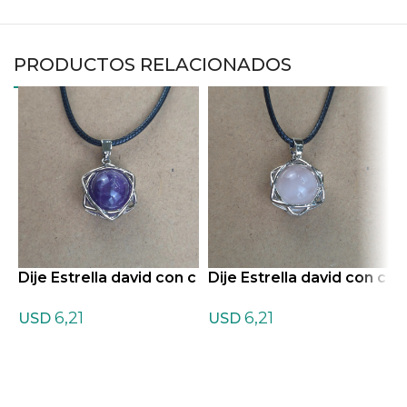
PRODUCTOS RELACIONADOS
Dije Estrella david con c
Dije Estrella david con c
D
ordon de Amatista
ordon de Cuarzo rosa
o
6,21
6,21
USD
USD