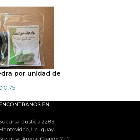
edra por unidad de
Piedra por unidad
arzo verde en bruto
Jaspe rojo en bru
0,75
0,75
D
USD
ENCONTRANOS EN
Sucursal Justicia 2283,
Montevideo, Uruguay
Sucursal Arenal Grande 2112