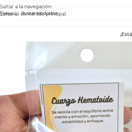
Saltar a la navegación
Menú
Saltar al contenido principal
¡Est