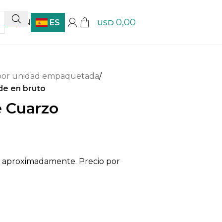
0,00
EN
ES
USD
 por unidad empaquetada
/
de en bruto
e Cuarzo
cm aproximadamente. Precio por