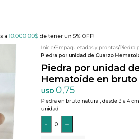
10.000,00
$
ás a
de tener un 5% OFF!
Inicio
/
Empaquetadas y prontas
/
Piedra
Piedra por unidad de Cuarzo Hematoi
Piedra por unidad d
Hematoide en bruto
0,75
USD
Piedra en bruto natural, desde 3 a 4 
unidad.
-
+
0