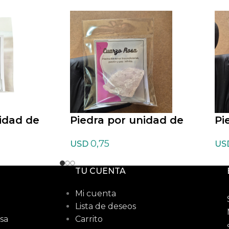
idad de
Piedra por unidad de
Pi
y en bruto
Cuarzo Rosa en bruto
Cu
0,75
USD
US
TU CUENTA
Mi cuenta
Lista de deseos
sa
Carrito