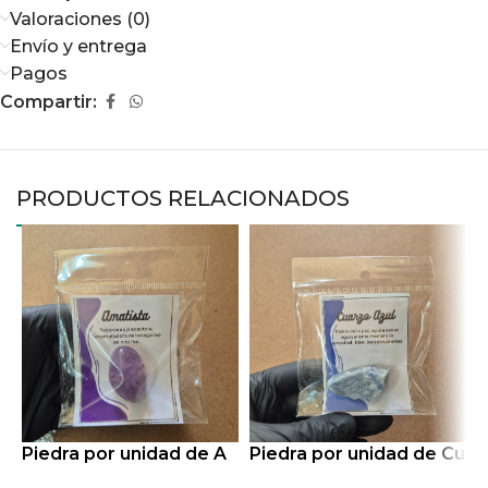
Valoraciones (0)
Envío y entrega
Pagos
Compartir:
PRODUCTOS RELACIONADOS
Piedra por unidad de A
Piedra por unidad de Cu
P
matista rolada
arzo azul en bruto
a