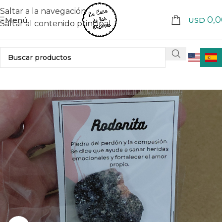
Saltar a la navegación
0,0
Menú
USD
Saltar al contenido principal