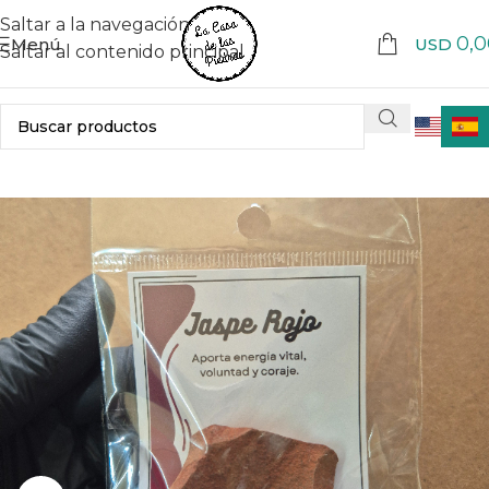
Saltar a la navegación
0,0
Menú
USD
Saltar al contenido principal