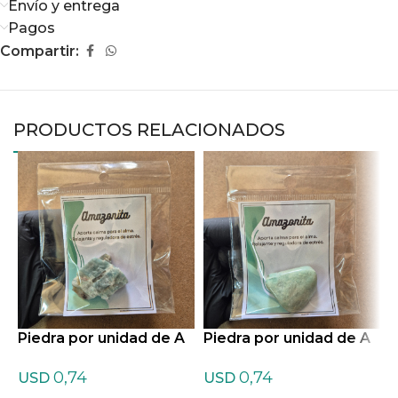
Envío y entrega
Pagos
Compartir:
PRODUCTOS RELACIONADOS
Piedra por unidad de A
Piedra por unidad de A
P
mazonita en bruto
mazonita rolada
a
0,74
0,74
USD
USD