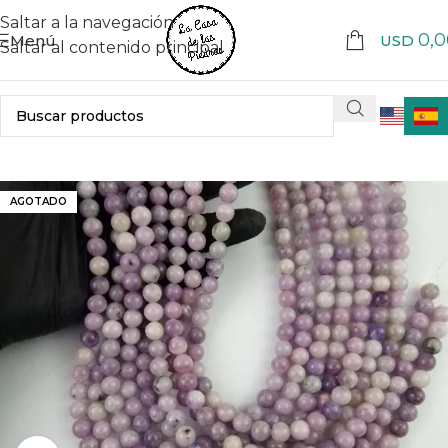
Saltar a la navegación
0,0
Menú
USD
Saltar al contenido principal
AGOTADO