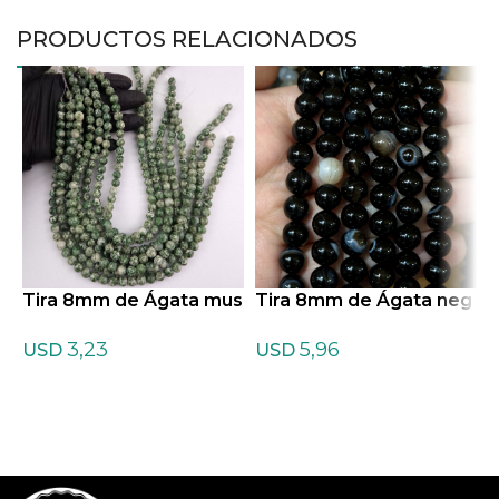
PRODUCTOS RELACIONADOS
Tira 8mm de Ágata mus
Tira 8mm de Ágata neg
T
gosa mate
ra
3,23
5,96
USD
USD