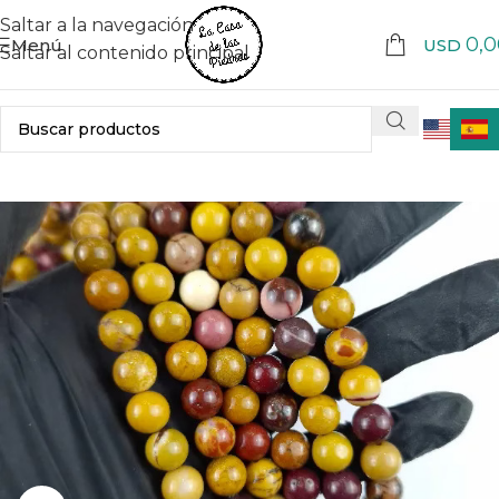
Saltar a la navegación
0,0
Menú
USD
Saltar al contenido principal