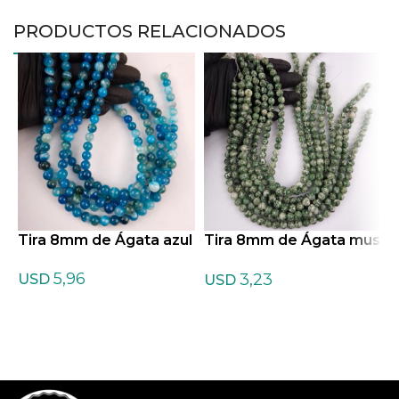
PRODUCTOS RELACIONADOS
Tira 8mm de Ágata azul
Tira 8mm de Ágata mus
T
gosa mate
a
5,96
3,23
USD
USD