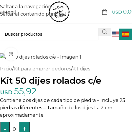
Saltar a la navegación
0,0
Menú
USD
Saltar al contenido principal
Haga clic para ampliar
Inicio
/
Kit para emprendedores
/
Kit dijes
Kit 50 dijes rolados c/e
55,92
USD
Contiene dos dijes de cada tipo de piedra – Incluye 25
piedras diferentes – Tamaño de los dijes 1 a 2 cm
aproximadamente.
-
+
0