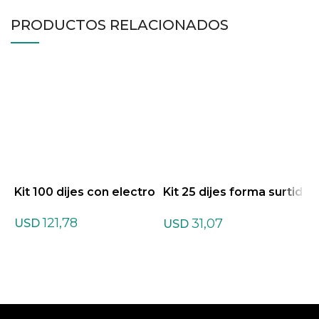
PRODUCTOS RELACIONADOS
Kit 100 dijes con electro
Kit 25 dijes forma surtid
K
as
121,78
31,07
USD
USD