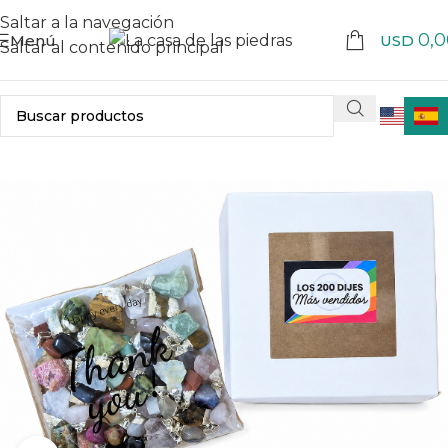
Saltar a la navegación
0,0
Menú
USD
Saltar al contenido principal