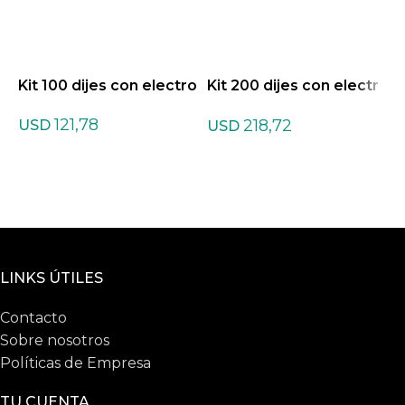
Kit 100 dijes con electro
Kit 200 dijes con electr
K
o
a
121,78
218,72
USD
USD
LINKS ÚTILES
Contacto
Sobre nosotros
Políticas de Empresa
TU CUENTA