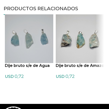
PRODUCTOS RELACIONADOS
Dije bruto s/e de Agua
Dije bruto s/e de Amazo
D
marina
nita
t
0,72
0,72
USD
USD