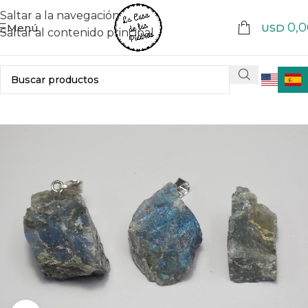
Saltar a la navegación
0,0
Menú
USD
Saltar al contenido principal