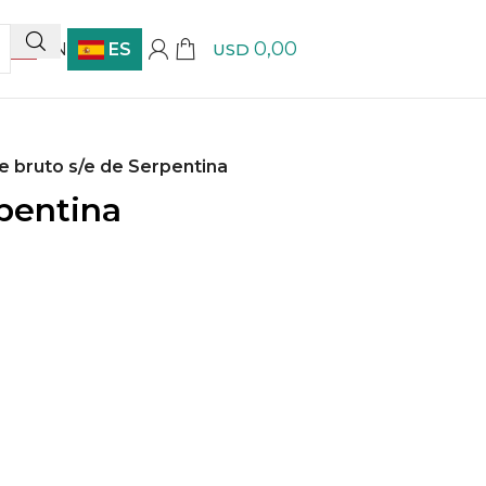
0,00
EN
ES
USD
je bruto s/e de Serpentina
rpentina