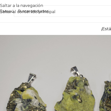
Saltar a la navegación
Menú
Saltar al contenido principal
¡Est