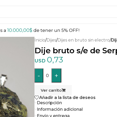
10.000,00
$
ás a
de tener un 5% OFF!
Inicio
/
Dijes
/
Dijes en bruto sin electro
/
Di
Dije bruto s/e de Se
0,73
USD
-
+
0
Ver carrito
Añadir a la lista de deseos
Descripción
Información adicional
Envío y entrega