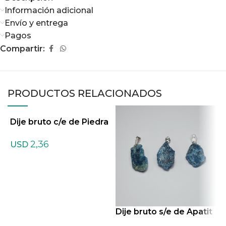
Información adicional
Envío y entrega
Pagos
Compartir:
PRODUCTOS RELACIONADOS
Dije bruto c/e de Piedra
de la luna Natural
2,36
USD
Dije bruto s/e de Apatit
D
a
o