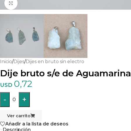
Haga clic para ampliar
Inicio
/
Dijes
/
Dijes en bruto sin electro
Dije bruto s/e de Aguamarina
0,72
USD
-
+
0
Ver carrito
Añadir a la lista de deseos
Descripción