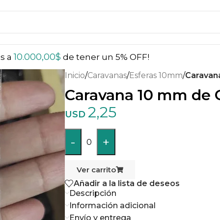
10.000,00
$
ás a
de tener un 5% OFF!
Inicio
/
Caravanas
/
Esferas 10mm
/
Caravan
Caravana 10 mm de 
2,25
USD
-
+
0
Ver carrito
Añadir a la lista de deseos
Descripción
Información adicional
Envío y entrega