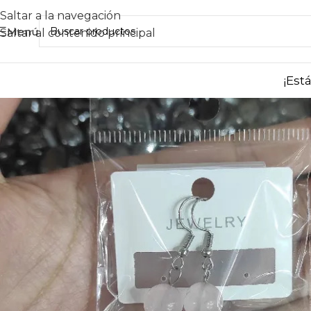
Saltar a la navegación
Menú
Saltar al contenido principal
¡Est