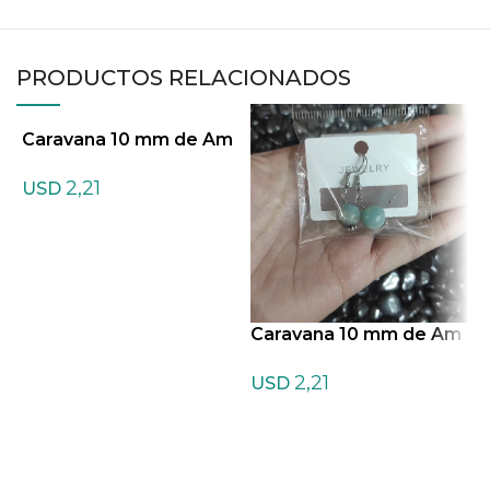
PRODUCTOS RELACIONADOS
Caravana 10 mm de Am
atista
2,21
USD
Caravana 10 mm de Am
C
azonita
n
2,21
USD