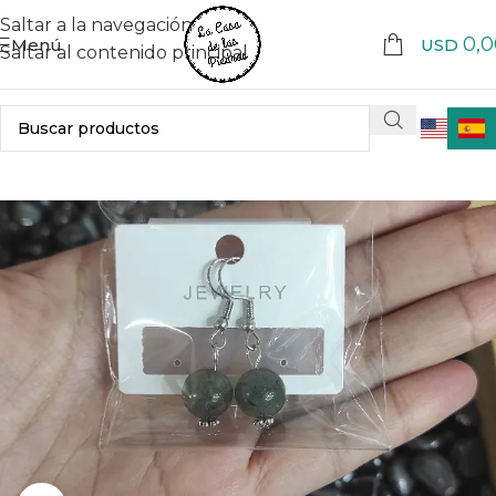
Saltar a la navegación
0,0
Menú
USD
Saltar al contenido principal