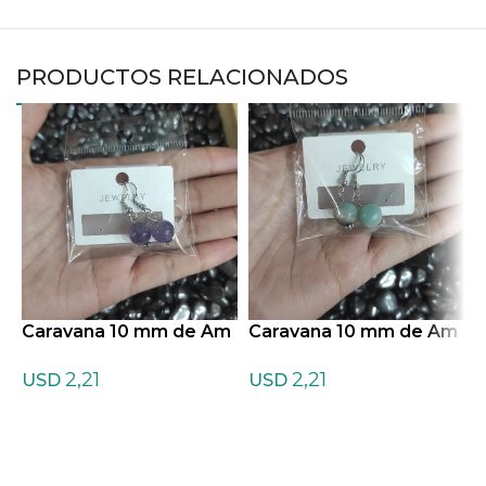
PRODUCTOS RELACIONADOS
Caravana 10 mm de Am
Caravana 10 mm de Am
C
atista
azonita
n
2,21
2,21
USD
USD