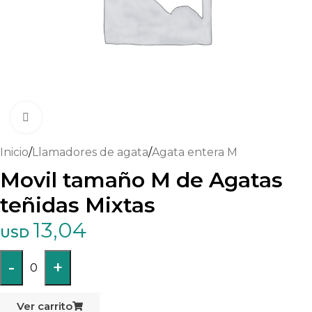
Haga clic para ampliar
Inicio
/
Llamadores de agata
/
Agata entera M
Movil tamaño M de Agatas
teñidas Mixtas
13,04
USD
-
+
0
Ver carrito