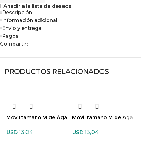
Añadir a la lista de deseos
Descripción
Información adicional
Envío y entrega
Pagos
Compartir:
PRODUCTOS RELACIONADOS
M
t
Movil tamaño M de Ága
Movil tamaño M de Aga
ta azul
ta gris
13,04
13,04
USD
USD