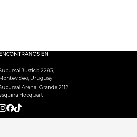
ENCONTRANOS EN
Sucursal Justicia 2283,
Montevideo, Uruguay
Sucursal Arenal Grande 2112
esquina Hocquart