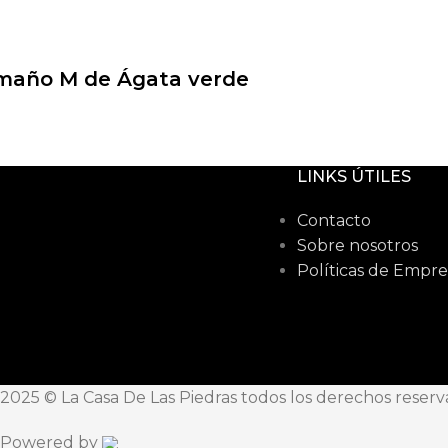
amaño M de Ágata verde
LINKS ÚTILES
Contacto
Sobre nosotros
Políticas de Empre
2025 © La Casa De Las Piedras todos los derechos reser
Powered by