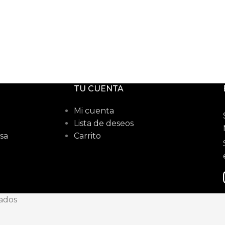
TU CUENTA
Mi cuenta
Lista de deseos
sa
Carrito
vados