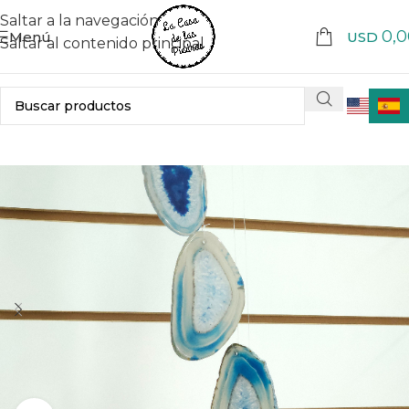
Saltar a la navegación
0,0
Menú
USD
Saltar al contenido principal