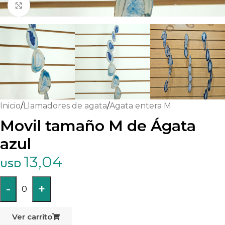
Haga clic para ampliar
Inicio
/
Llamadores de agata
/
Agata entera M
Movil tamaño M de Ágata
azul
13,04
USD
-
+
0
Ver carrito