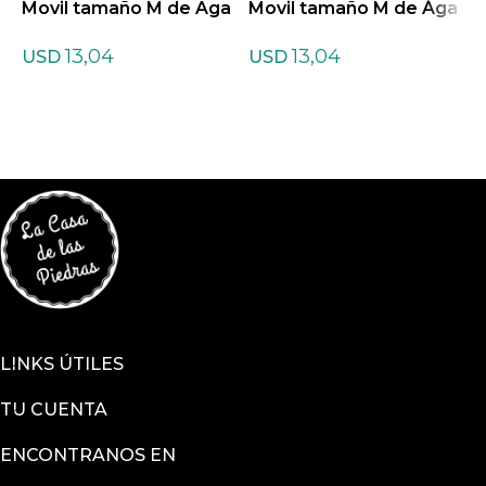
Movil tamaño M de Aga
Movil tamaño M de Ága
M
ta gris
ta marrón
t
13,04
13,04
USD
USD
LINKS ÚTILES
TU CUENTA
ENCONTRANOS EN