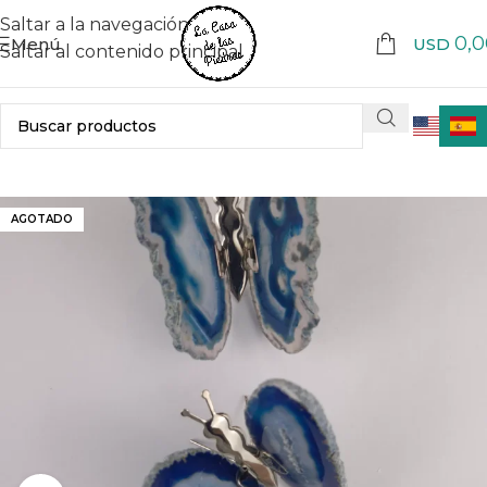
Saltar a la navegación
0,0
Menú
USD
Saltar al contenido principal
AGOTADO