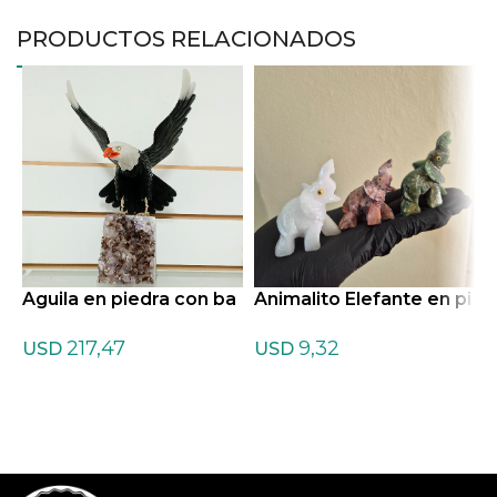
PRODUCTOS RELACIONADOS
Aguila en piedra con ba
Animalito Elefante en pi
A
se de Amatista
edra
c
217,47
9,32
USD
USD