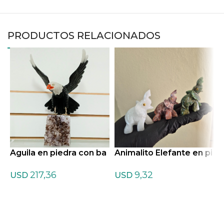
PRODUCTOS RELACIONADOS
Aguila en piedra con ba
Animalito Elefante en pi
A
se de Amatista
edra
c
217,36
9,32
USD
USD