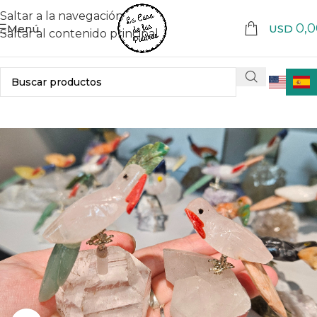
Saltar a la navegación
0,0
Menú
USD
Saltar al contenido principal