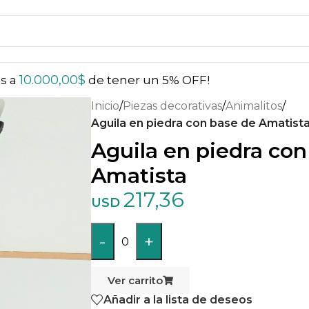
10.000,00
$
ás a
de tener un 5% OFF!
Inicio
/
Piezas decorativas
/
Animalitos
/
Aguila en piedra con base de Amatist
Aguila en piedra con
Amatista
217,36
USD
-
+
0
Ver carrito
Añadir a la lista de deseos