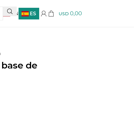
0,00
EN
ES
USD
a
 base de