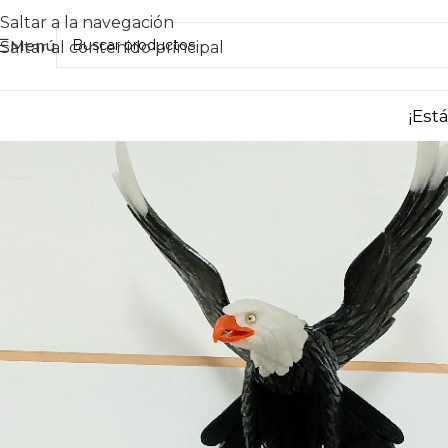
Saltar a la navegación
Menú
Saltar al contenido principal
¡Est