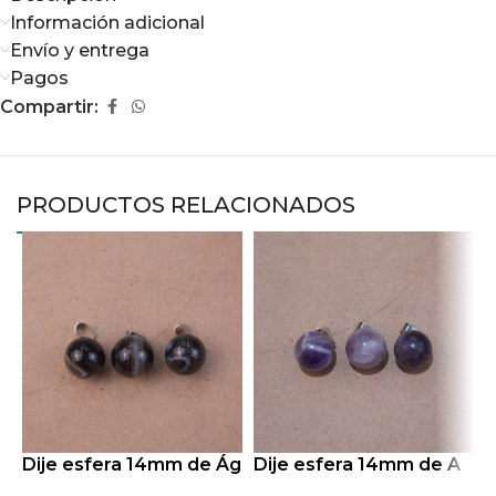
Información adicional
Envío y entrega
Pagos
Compartir:
PRODUCTOS RELACIONADOS
Dije esfera 14mm de Ág
Dije esfera 14mm de A
D
ata Negra
matista
r