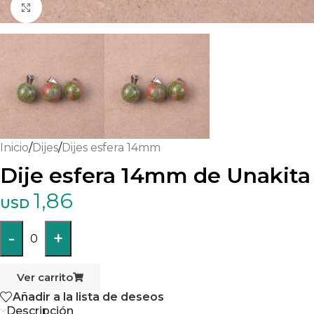
Haga clic para ampliar
Inicio
/
Dijes
/
Dijes esfera 14mm
Dije esfera 14mm de Unakita
1,86
USD
-
+
0
Ver carrito
Añadir a la lista de deseos
Descripción