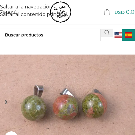
Saltar a la navegación
0,0
Menú
USD
Saltar al contenido principal