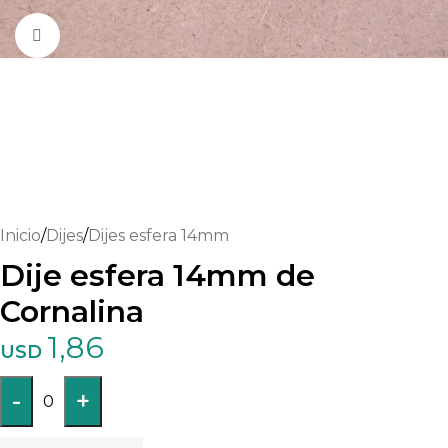
Haga clic para ampliar
Inicio
/
Dijes
/
Dijes esfera 14mm
Dije esfera 14mm de
Cornalina
1,86
USD
-
+
0