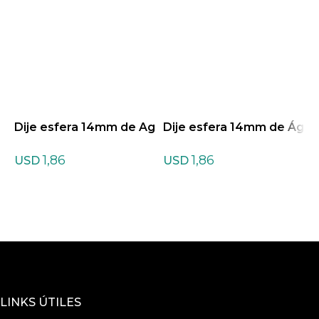
Dije esfera 14mm de Ag
Dije esfera 14mm de Ág
D
ata Indiana
ata Negra
m
1,86
1,86
USD
USD
LINKS ÚTILES