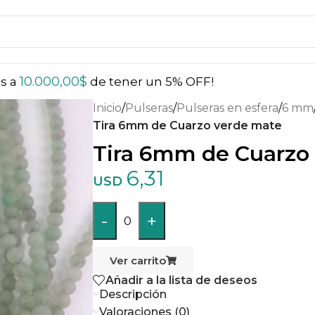
10.000,00
$
ás a
de tener un 5% OFF!
Inicio
/
Pulseras
/
Pulseras en esfera
/
6 mm
Tira 6mm de Cuarzo verde mate
Tira 6mm de Cuarzo
6,31
USD
-
+
0
Ver carrito
Añadir a la lista de deseos
Descripción
Valoraciones (0)