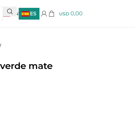
0,00
EN
ES
USD
/
 verde mate