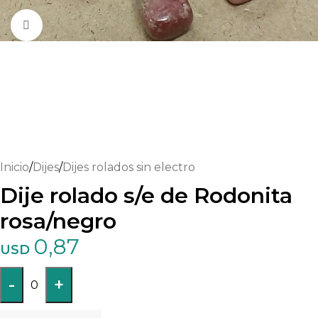
Haga clic para ampliar
Inicio
/
Dijes
/
Dijes rolados sin electro
Dije rolado s/e de Rodonita
rosa/negro
0,87
USD
-
+
0