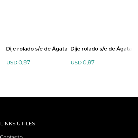
Dije rolado s/e de Ágata
Dije rolado s/e de Ágata
D
Azul
Negra
0,87
0,87
USD
USD
LINKS ÚTILES
Contacto