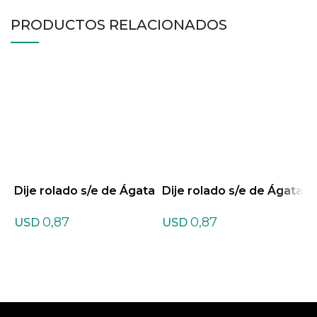
PRODUCTOS RELACIONADOS
Dije rolado s/e de Ágata
Dije rolado s/e de Ágata
D
Negra
Verde
V
0,87
0,87
USD
USD