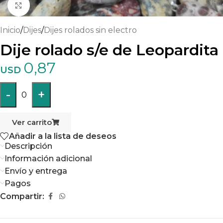
Haga clic para ampliar
Inicio
/
Dijes
/
Dijes rolados sin electro
Dije rolado s/e de Leopardita
0,87
USD
-
+
0
Ver carrito
Añadir a la lista de deseos
Descripción
Información adicional
Envío y entrega
Pagos
Compartir: