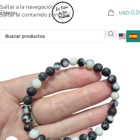
Saltar a la navegación
0,0
Menú
USD
Saltar al contenido principal