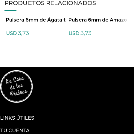
PRODUCTOS RELACIONADOS
Pulsera 6mm de Ágata t
Pulsera 6mm de Amazo
P
eñida Mixtas
nita Mix
a
3,73
3,73
USD
USD
LINKS ÚTILES
TU CUENTA