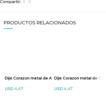
Compartir:
PRODUCTOS RELACIONADOS
Dije Corazon metal de A
Dije Corazon metal de C
D
matista
uarzo Cristal
u
4,47
4,47
USD
USD