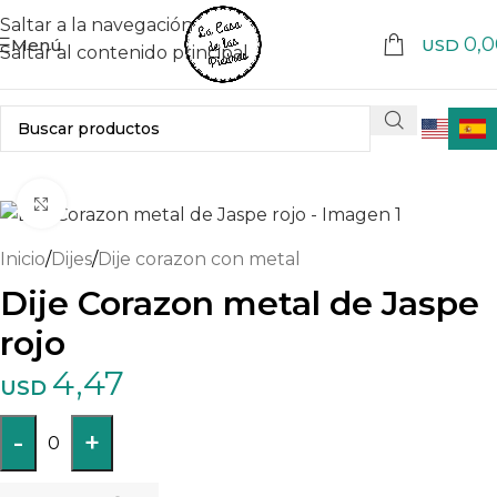
Saltar a la navegación
0,0
Menú
USD
Saltar al contenido principal
Haga clic para ampliar
Inicio
/
Dijes
/
Dije corazon con metal
Dije Corazon metal de Jaspe
rojo
4,47
USD
-
+
0