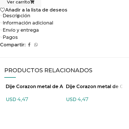
Ver carrito
Añadir a la lista de deseos
Descripción
Información adicional
Envío y entrega
Pagos
Compartir:
PRODUCTOS RELACIONADOS
Dije Corazon metal de A
Dije Corazon metal de C
D
matista
uarzo Cristal
u
4,47
4,47
USD
USD