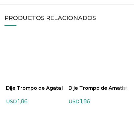
PRODUCTOS RELACIONADOS
Dije Trompo de Agata I
Dije Trompo de Amatist
D
ndiana
a
n
1,86
1,86
USD
USD