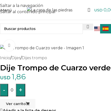
Saltar a la navegación
0,0
Menú
USD
Saltar al contenido principal
Haga clic para ampliar
Inicio
/
Dijes
/
Dijes trompo
Dije Trompo de Cuarzo verde
1,86
USD
-
+
0
Ver carrito
Añadir a la lista de deseos