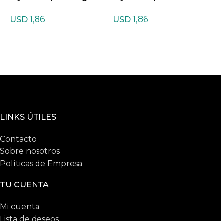
ndiana
a
n
1,86
1,86
USD
USD
LINKS ÚTILES
Contacto
Sobre nosotros
Políticas de Empresa
TU CUENTA
Mi cuenta
Lista de deseos