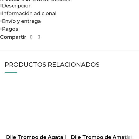
Descripción
Información adicional
Envío y entrega
Pagos
Compartir:
PRODUCTOS RELACIONADOS
Dije Trompo de Agata I
Dije Trompo de Amatist
D