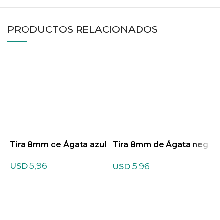
PRODUCTOS RELACIONADOS
Tira 8mm de Ágata azul
Tira 8mm de Ágata neg
T
ra
ñ
5,96
5,96
USD
USD