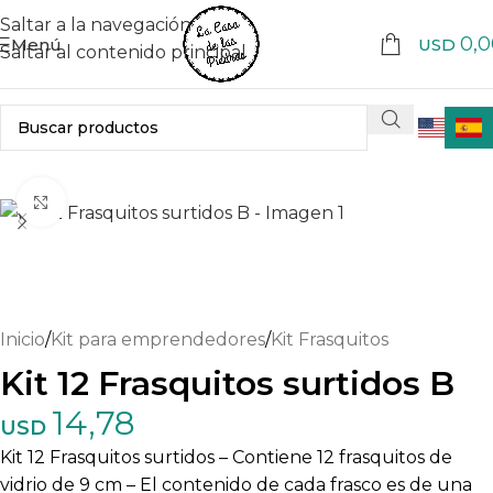
Saltar a la navegación
0,0
Menú
USD
Saltar al contenido principal
Haga clic para ampliar
Inicio
/
Kit para emprendedores
/
Kit Frasquitos
Kit 12 Frasquitos surtidos B
14,78
USD
Kit 12 Frasquitos surtidos – Contiene 12 frasquitos de
vidrio de 9 cm – El contenido de cada frasco es de una