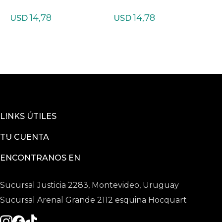
o Grande
s A
s
14,78
14,78
USD
USD
LINKS ÚTILES
TU CUENTA
ENCONTRANOS EN
Sucursal Justicia 2283, Montevideo, Uruguay
Sucursal Arenal Grande 2112 esquina Hocquart