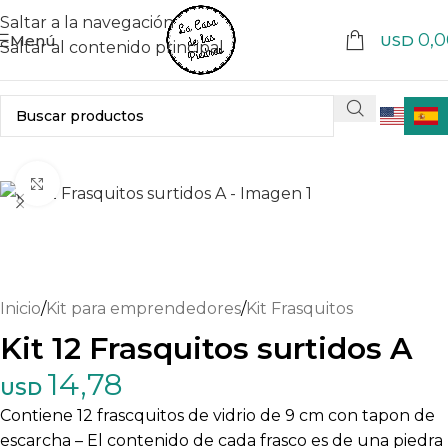
Saltar a la navegación
0,0
Menú
USD
Saltar al contenido principal
Haga clic para ampliar
Inicio
/
Kit para emprendedores
/
Kit Frasquitos
Kit 12 Frasquitos surtidos A
14,78
USD
Contiene 12 frascquitos de vidrio de 9 cm con tapon de
escarcha – El contenido de cada frasco es de una piedra