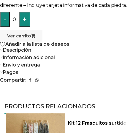
diferente – Incluye tarjeta informativa de cada piedra.
-
+
0
Ver carrito
Añadir a la lista de deseos
Descripción
Información adicional
Envío y entrega
Pagos
Compartir:
PRODUCTOS RELACIONADOS
Kit 12 Frasquitos surtido
K
s B
s