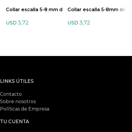
Collar escalla 5-8 mm d
Collar escalla 5-8mm de
C
e Ágata mix
Ágata Bambú
A
3,72
3,72
USD
USD
LINKS ÚTILES
Contacto
Sobre nosotros
Políticas de Empresa
TU CUENTA