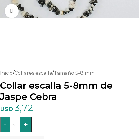
Haga clic para ampliar
Inicio
/
Collares escalla
/
Tamaño 5-8 mm
Collar escalla 5-8mm de
Jaspe Cebra
3,72
USD
-
+
0