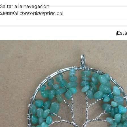
Saltar a la navegación
Menú
Saltar al contenido principal
¡Est