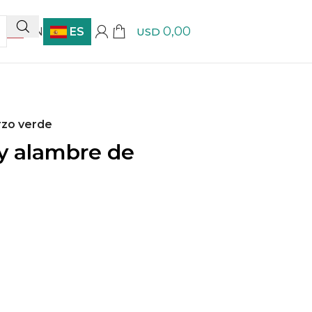
0,00
EN
ES
USD
rzo verde
 y alambre de