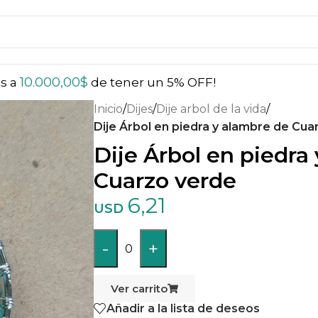
10.000,00
$
ás a
de tener un 5% OFF!
Inicio
/
Dijes
/
Dije arbol de la vida
/
Dije Árbol en piedra y alambre de Cua
Dije Árbol en piedra
Cuarzo verde
6,21
USD
-
+
0
Ver carrito
Añadir a la lista de deseos