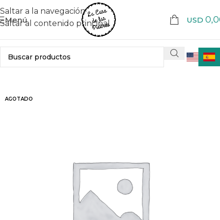
Saltar a la navegación
0,0
Menú
USD
Saltar al contenido principal
AGOTADO