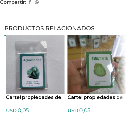
Compartir:
PRODUCTOS RELACIONADOS
Cartel propiedades de
Cartel propiedades de
C
aguamarina
Amazonita
0,05
0,05
USD
USD