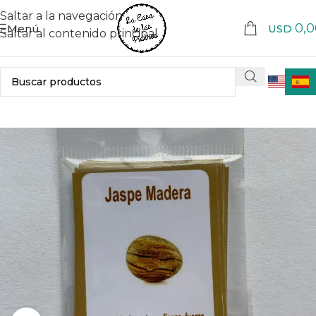
Saltar a la navegación
0,0
Menú
USD
Saltar al contenido principal