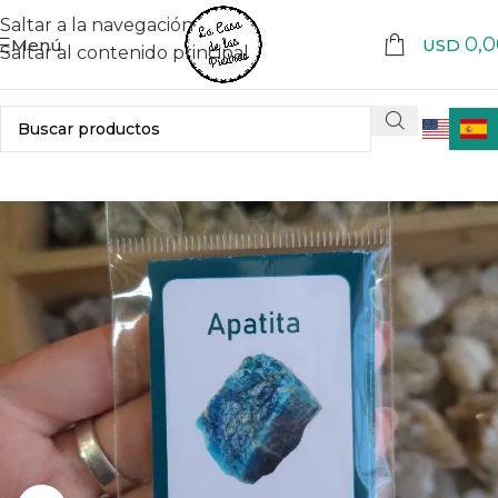
Saltar a la navegación
0,0
Menú
USD
Saltar al contenido principal