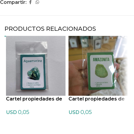
Compartir:
PRODUCTOS RELACIONADOS
Cartel propiedades de
Cartel propiedades de
C
aguamarina
Amazonita
A
0,05
0,05
USD
USD