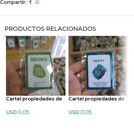
Compartir:
PRODUCTOS RELACIONADOS
Cartel propiedades de
Cartel propiedades de
C
Amazonita
Apatita
A
0,05
0,05
USD
USD