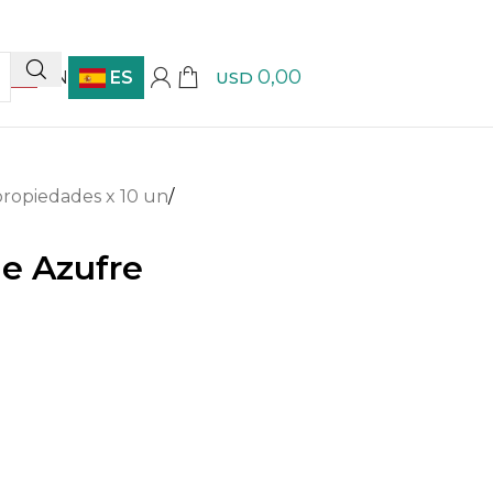
0,00
EN
ES
USD
propiedades x 10 un
/
de Azufre