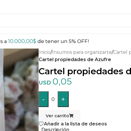
10.000,00
$
ás a
de tener un 5% OFF!
Inicio
/
Insumos para organizarte
/
Cartel 
Cartel propiedades de Azufre
Cartel propiedades 
0,05
USD
-
+
0
Ver carrito
Añadir a la lista de deseos
Descripción