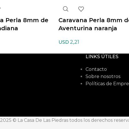
a Perla 8mm de
Caravana Perla 8mm d
ndiana
Aventurina naranja
2,21
USD
LINKS ÚTILES
Contacto
Sobre nosotros
Políticas de Empre
2025 © La Casa De Las Piedras todos los derechos reser