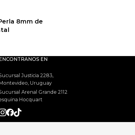
Caravana Perla 8mm de
Perla 8mm de
Cuarzo verde
stal
2,21
USD
ENCONTRANOS EN
Sucursal Justicia 2283,
Montevideo, Uruguay
Sucursal Arenal Grande 2112
esquina Hocquart