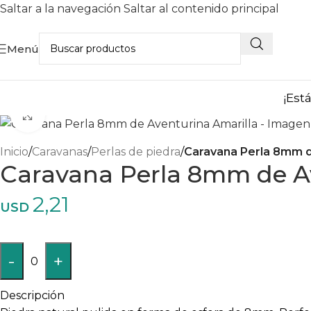
Saltar a la navegación
Saltar al contenido principal
Menú
¡Est
Haga clic para ampliar
Inicio
/
Caravanas
/
Perlas de piedra
/
Caravana Perla 8mm d
Caravana Perla 8mm de A
2,21
USD
-
+
0
Descripción