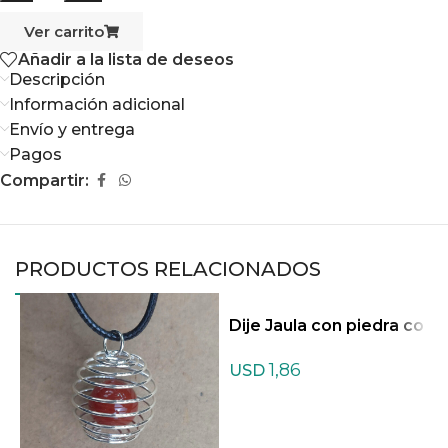
Ver carrito
Añadir a la lista de deseos
Descripción
Información adicional
Envío y entrega
Pagos
Compartir:
PRODUCTOS RELACIONADOS
Dije Jaula con piedra co
n cordon de Cuarzo azu
1,86
l
USD