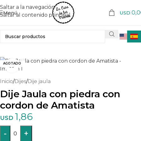
Saltar a la navegación
0,0
Menú
USD
Saltar al contenido principal
AGOTADO
Haga clic para ampliar
Inicio
/
Dijes
/
Dije jaula
Dije Jaula con piedra con
cordon de Amatista
1,86
USD
-
+
0