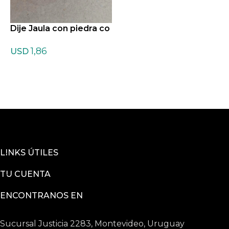
Dije Jaula con piedra co
D
n cordon de Cornalina
n
1,86
t
USD
LINKS ÚTILES
TU CUENTA
ENCONTRANOS EN
Sucursal Justicia 2283, Montevideo, Uruguay