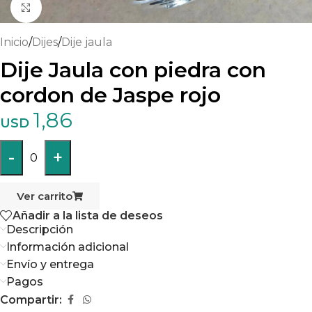
Haga clic para ampliar
Inicio
/
Dijes
/
Dije jaula
Dije Jaula con piedra con
cordon de Jaspe rojo
1,86
USD
-
+
0
Ver carrito
Añadir a la lista de deseos
Descripción
Información adicional
Envío y entrega
Pagos
Compartir: