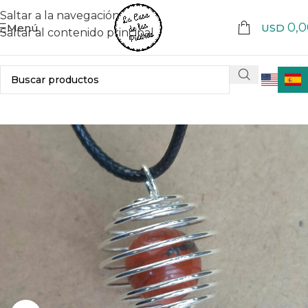
Saltar a la navegación
0,0
Menú
USD
Saltar al contenido principal