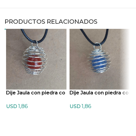
PRODUCTOS RELACIONADOS
Dije Jaula con piedra co
Dije Jaula con piedra co
D
n cordon de Cornalina
n cordon de Cuarzo azu
n
1,86
1,86
l
t
USD
USD